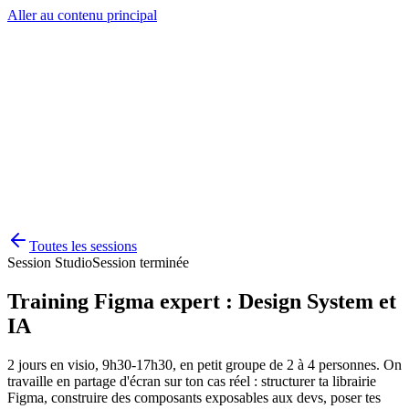
Aller au contenu principal
Formations
Sessions Studio
Consulting
À propos
Academy
Demander un devis
Toutes les sessions
Session Studio
Session terminée
Training Figma expert : Design System et
IA
2 jours en visio, 9h30-17h30, en petit groupe de 2 à 4 personnes. On
travaille en partage d'écran sur ton cas réel : structurer ta librairie
Figma, construire des composants exposables aux devs, poser tes